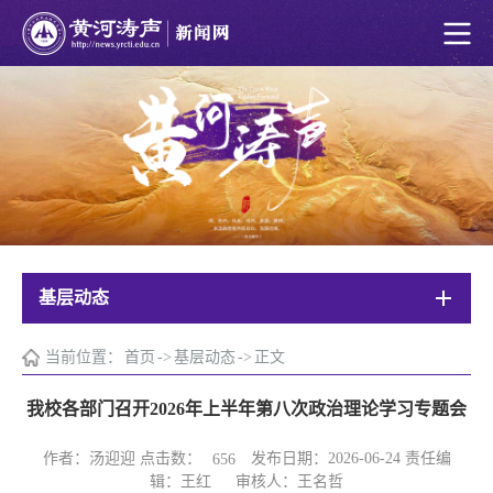
基层动态
当前位置：
首页
->
基层动态
->
正文
我校各部门召开2026年上半年第八次政治理论学习专题会
作者：汤迎迎 点击数：
发布日期：2026-06-24 责任编
656
辑：王红 审核人：王名哲