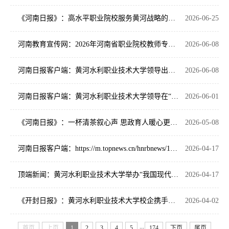
《河南日报》：高水平职业院校服务黄河战略的实践探索
2026-06-25
河南教育宣传网：2026年河南省职业院校教师专业数字化转型能力提升培训班在黄河水利职业技术大学开班
2026-06-08
河南日报客户端：黄河水利职业技术大学领导出席全国高职高专思政课建设联盟理事会并作交流发言
2026-06-08
河南日报客户端：黄河水利职业技术大学领导在“职本前沿”学术年会上作交流发言五链贯通构建职业本科教学新生态
2026-06-01
《河南日报》：一杯清茶叙心声 思政育人暖心更润心
2026-05-08
河南日报客户端：https://m.topnews.cn/hnrbnews/145CD1E548BE4D74
2026-04-17
顶端新闻：黄河水利职业技术大学举办“我国现代治水实践与未来创新路径”创新大讲堂
2026-04-17
《开封日报》：黄河水利职业技术大学校企携手谱新篇 产教融合育英才
2026-04-02
...
首页
上页
1
2
3
4
5
174
下页
尾页