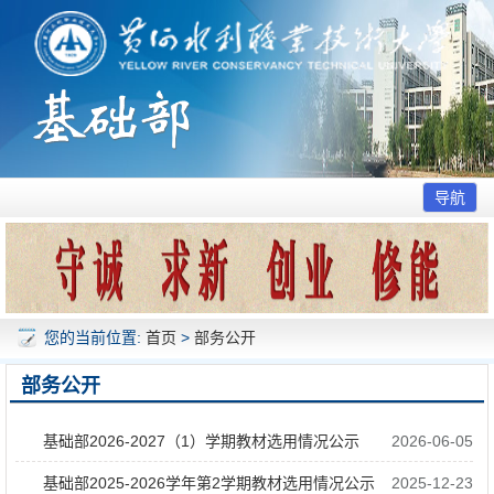
导航
您的当前位置:
首页
>
部务公开
部务公开
基础部2026-2027（1）学期教材选用情况公示
2026-06-05
基础部2025-2026学年第2学期教材选用情况公示
2025-12-23