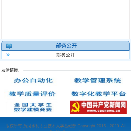
部务公开
部务公开
友情链接：
版权所有 黄河水利职业技术大学基础部 Copyright 2015 - 2020. All