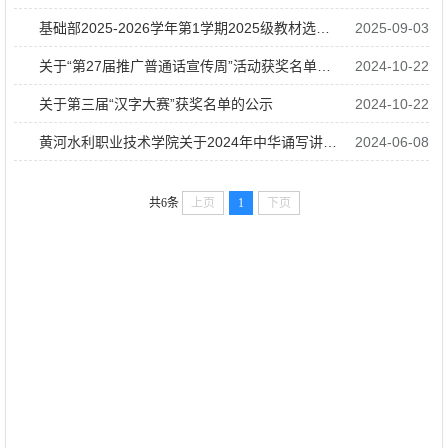
基础部2025-2026学年第1学期2025级教材选用情况公示
2025-09-03
关于“第27届推广普通话宣传周”活动获奖名单的公示
2024-10-22
关于第三届“汉字大赛”获奖名单的公示
2024-10-22
黄河水利职业技术学院关于2024年中华诵写讲“诵读中国”经典诵读大赛获奖名单的公示
2024-06-08
共6条
上页
1
下页