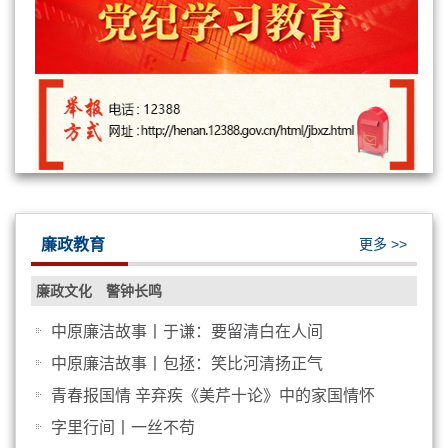
学校新一届党委和纪委举行第一次全...
廉政教育
更多 >>
廉政文化
警钟长鸣
中原廉洁故事丨于谦：要留清白在人间
中原廉洁故事丨包拯：笑比河清扬正气
青春报国情 辛弃疾《美芹十论》中的家国情怀
校纪委书记刘许亮传达学习习近平总...
字里行间丨一丝不苟