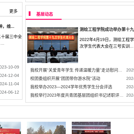
更多
基层动态
，维...
二十届三中全
2022年4月19日，测绘工程
.…
次学生代表大会在三号实训..
023-10-09
我校开展“关爱青年学生 传递温暖力量”走访慰问活动
202
024-12-04
校团委组织开展“团团带你游水院”活动
202
024-11-04
我校举办2023—2024学年优秀学生分会评选
202
024-06-12
我校举行2023年度共青团基层团组织书记述职评议会
202