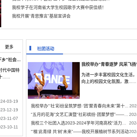
我校学子在河南省大学生校园歌手大赛中获佳绩！
我校开展“青思豫言”基层宣讲会
更多
社团活动
我校举行2024年暑期“三下乡”社会实践启动仪式
时代中国特
为进一步丰富校园文化生活
..…
向上的校园文化氛围，激...…
024-03-19
我校举办“‘社’彩纷呈筑梦想·‘团’聚青春向未来”第十...
202
023-12-19
“五月的花海”文艺汇演暨“社彩缤纷·团聚梦想”——学生...
202
023-11-07
我校三个社团入选2023-2024学年河南高校“活力社团”TOP1...
202
023-10-11
“‘植’此青绿 共‘树’未来”——我校开展植树节系列活动
202