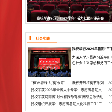
我校举办2025-2026学年“活力社团” 评选会
社会实践
为深入学习贯彻习近平新
色社会主义思想和党的二十.
“‘植’此青绿 共‘树’未来”——我校开展植树节系列活动
2
我校荣获2023年全省大中专学生志愿者暑期文化科技卫生“...
2
我校荣获河南省“时代有我豫有样”网络思政活动一等奖
2
我校组织开展学生志愿者暑期文化科技卫生“三下乡”社会...
2