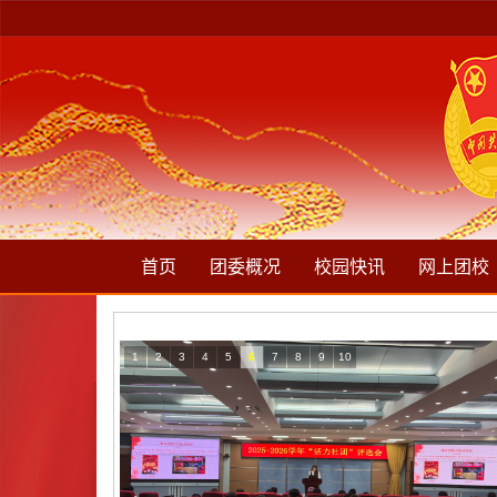
首页
团委概况
校园快讯
网上团校
1
2
3
4
5
6
7
8
9
10