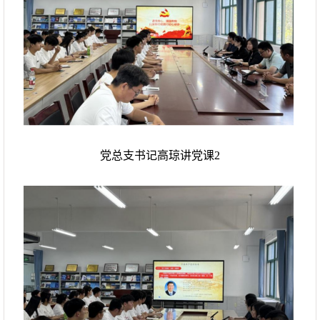
党总支书记高琼讲党课
2