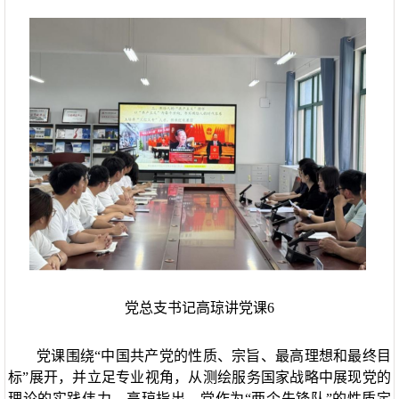
党总支书记高琼讲党课
6
党课围绕
“中国共产党的性质、宗旨、最高理想和最终目
标”展开，并立足专业视角，从
测绘服务
国家战略中展现党的
理论
的
实践伟力。
高琼
指出，党作为
“两个先锋队”的
性质定