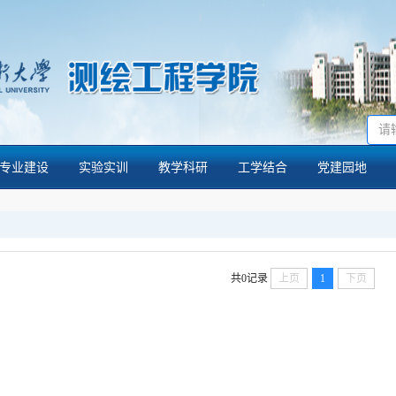
专业建设
实验实训
教学科研
工学结合
党建园地
共0记录
上页
1
下页